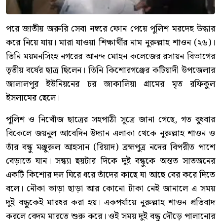
পরে জাতীয় জরুরি সেবা নম্বরে ফোন পেয়ে পুলিশ মরদেহ উদ্ধার
করে নিয়ে যায়। মারা যাওয়া শিক্ষার্থীর নাম নুরুল্লাহ শাওন (২৬)।
তিনি ময়মনসিংহ নগরের আনন্দ মোহন কলেজের রসায়ন বিভাগের
তৃতীয় বর্ষের ছাত্র ছিলেন। তিনি কিশোরগঞ্জের কটিয়াদী উপজেলার
জালালপুর ইউনিয়নের চর জাকালিয়া গ্রামের মৃত রফিকুল
ইসলামের ছেলে।
পুলিশ ও নিখোঁজ ছাত্রের সহপাঠী সূত্রে জানা গেছে, গত বুধবার
বিকেলে জয়নুল আবেদিন উদ্যান এলাকা থেকে নুরুল্লাহ শাওন ও
তাঁর বন্ধু মঞ্জুরুল আহসান (রিয়াদ) ব্রহ্মপুত্র নদের বিপরীত পাশে
বেড়াতে যান। সন্ধ্যা ছয়টার দিকে দুই বন্ধুকে অন্তত সাতজনের
একটি কিশোর দল ঘিরে ধরে তাঁদের কাছে যা আছে বের করে দিতে
বলে। নৌকা ভাড়া ছাড়া আর কোনো টাকা নেই জানালে এ সময়
দুই বন্ধুকেই মারধর করা হয়। একপর্যায়ে নুরুল্লাহ শাওন প্রতিবাদ
করলে বেদম মারতে শুরু করে। ওই সময় দুই বন্ধু দৌড়ে পালানোর