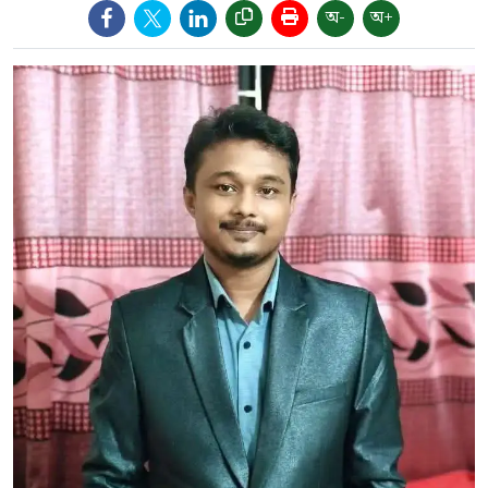
অ-
অ+