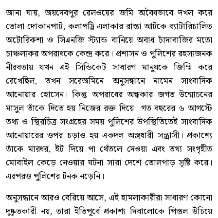
জানা যায়, জয়দেবপুর রেলওয়ের জমি অবৈধভাবে দখল করে
তোলা দোকানপাট, কলাপট্টি এলাকার রাস্তা আটকে ব্যাটারিচালিত
অটোরিকশা ও সিএনজি স্ট্যান্ড বানিয়ে অবাধ চাঁদাবাজির মতো
চাঞ্চল্যকর অপরাধকে কেন্দ্র করে। প্রশাসন ও পুলিশের রহস্যজনক
নীরবতায় যখন এই সিন্ডিকেট সাধারণ মানুষকে জিম্মি করে
রেখেছিল, তখন সরেজমিনে অনুসন্ধানে নামেন সাংবাদিক
আনোয়ার হোসেন। কিন্তু অপরাধের অন্ধকার জগত উন্মোচনের
মাসুল তাঁকে দিতে হয় নিজের রক্ত দিয়ে। গত বছরের ৬ আগস্টে
তথ্য ও স্থিরচিত্র সংগ্রহের সময় পুলিশের উপস্থিতিতেই সাংবাদিক
আনোয়ারের ওপর চড়াও হয় একদল অস্ত্রধারী সন্ত্রাসী। প্রকাশ্যে
তাঁকে মারধর, ইট দিয়ে পা থেঁতলে দেওয়া এবং তথ্য সংগৃহীত
মোবাইল কেড়ে নেওয়ার ঘটনা সারা দেশে তোলপাড় সৃষ্টি করে।
এরপরও পুলিশের টনক নড়েনি।
অনুসন্ধানে আরও বেরিয়ে আসে, এই হামলাকারীরা সাধারণ কোনো
দুষ্কৃতকারী নয়, তারা ইতিপূর্বে প্রকাশ্য দিবালোকে পিস্তল উঁচিয়ে