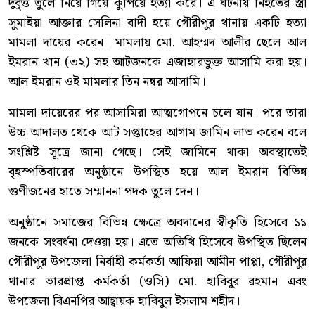
দুর্বৃত্ত তুলে নিয়ে গিয়ে কুপিয়ে হত্যা করে। এ ঘটনায় নিহতের স্ত্রী
সুমাইয়া আক্তার সেলিনা বাদী হয়ে গৌরীপুর থানায় একটি হত্যা
মামলা দায়ের করেন। মামলায় মো. আহম্মদ আলীর ছেলে আল
ইমরান খান (৩২)-সহ আটজনকে এজাহারভুক্ত আসামি করা হয়।
আল ইমরান ওই মামলার তিন নম্বর আসামি।
মামলা দায়েরের পর আসামিরা আত্মগোপনে চলে যান। পরে তারা
উচ্চ আদালত থেকে আট সপ্তাহের আগাম জামিন লাভ করেন বলে
সংশ্লিষ্ট সূত্রে জানা গেছে। সেই জামিনে থাকা অবস্থাতেই
বৃহস্পতিবারের অনুষ্ঠানে উপস্থিত হয়ে আল ইমরান বিভিন্ন
গুণীজনের হাতে সম্মাননা পদক তুলে দেন।
অনুষ্ঠানে সমাজের বিভিন্ন ক্ষেত্রে অবদানের স্বীকৃতি হিসেবে ১১
জনকে সংবর্ধনা দেওয়া হয়। এতে অতিথি হিসেবে উপস্থিত ছিলেন
গৌরীপুর উপজেলা নির্বাহী কর্মকর্তা আফিয়া আমীন পাপ্পা, গৌরীপুর
থানার ভারপ্রাপ্ত কর্মকর্তা (ওসি) মো. হাবিবুর রহমান এবং
উপজেলা বিএনপির আহ্বায়ক হাবিবুল ইসলাম শহীদ।