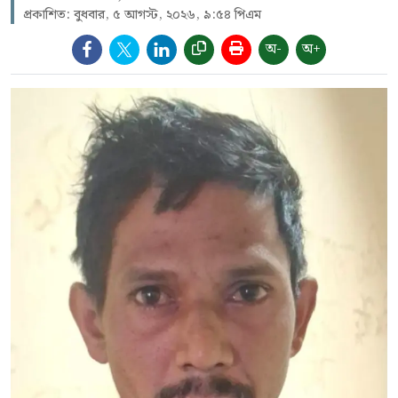
প্রকাশিত: বুধবার, ৫ আগস্ট, ২০২৬, ৯:৫৪ পিএম
অ-
অ+