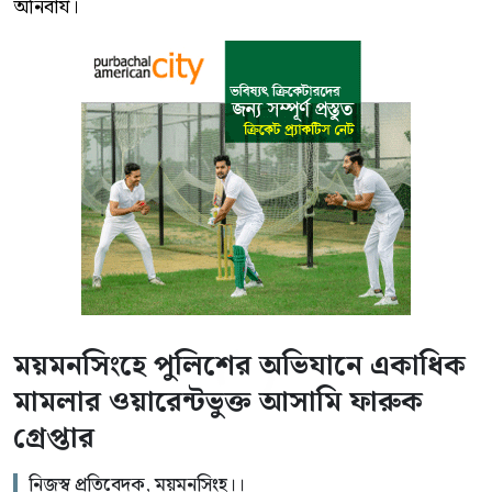
অনিবার্য।
ময়মনসিংহে পুলিশের অভিযানে একাধিক
মামলার ওয়ারেন্টভুক্ত আসামি ফারুক
গ্রেপ্তার
নিজস্ব প্রতিবেদক, ময়মনসিংহ।।