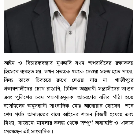
আইন ও বিচারব্যবস্থার মুখচ্ছবি যখন অপরাধীদের রক্ষাকবচ
হিসেবে ব্যবহৃত হয়, তখন সত্যকে থমকে দেওয়া সহজ হতে পারে,
কিন্তু তাকে চিরতরে রুখে দেওয়া যায় না। গাজীপুরে
প্রভাবশালীদের চোখ রাঙানি, চিহ্নিত অস্ত্রধারী সন্ত্রাসীদের তাণ্ডব
এবং পুলিশের চরম পক্ষপাতমূলক আচরণের বলির পাঁঠা হতে
বসেছিলেন অনুসন্ধানী সাংবাদিক মোঃ আনোয়ার হোসেন। তবে
শেষ পর্যন্ত আদালতের রায়ে আইনের শাসন বিজয়ী হয়েছে এবং
মিথ্যা, সাজানো মামলার কলঙ্ক থেকে সম্পূর্ণ অব্যাহতি ও খালাস
পেয়েছেন এই সাংবাদিক।