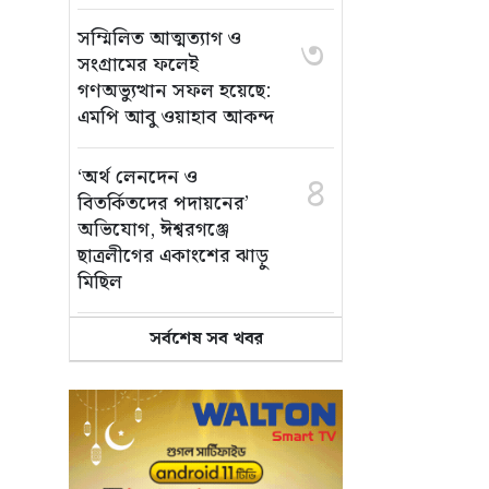
সম্মিলিত আত্মত্যাগ ও
৩
সংগ্রামের ফলেই
গণঅভ্যুত্থান সফল হয়েছে:
এমপি আবু ওয়াহাব আকন্দ
‘অর্থ লেনদেন ও
৪
বিতর্কিতদের পদায়নের’
অভিযোগ, ঈশ্বরগঞ্জে
ছাত্রলীগের একাংশের ঝাড়ু
মিছিল
সর্বশেষ সব খবর
মানসম্মত শিক্ষা নিশ্চিতে
৫
শ্যামপুরে তৎপর শিক্ষা
অফিসার শাপলা খানম
তাৎক্ষণিক খাদ্য পরীক্ষা
৬
নিশ্চিত করবে ভ্রাম্যমাণ