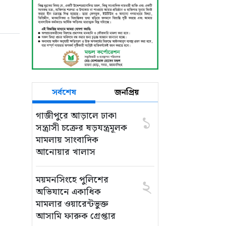
সর্বশেষ
জনপ্রিয়
গাজীপুরে আড়ালে ঢাকা
১
সন্ত্রাসী চক্রের ষড়যন্ত্রমূলক
মামলায় সাংবাদিক
আনোয়ার খালাস
ময়মনসিংহে পুলিশের
২
অভিযানে একাধিক
মামলার ওয়ারেন্টভুক্ত
আসামি ফারুক গ্রেপ্তার