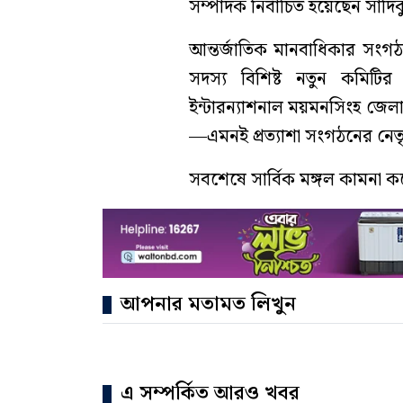
সম্পাদক নির্বাচিত হয়েছেন সাদ
আন্তর্জাতিক মানবাধিকার সংগঠন 
সদস্য বিশিষ্ট নতুন কমিটির 
ইন্টারন্যাশনাল ময়মনসিংহ জেলায়
—এমনই প্রত্যাশা সংগঠনের নেতৃব
সবশেষে সার্বিক মঙ্গল কামনা কর
আপনার মতামত লিখুন
এ সম্পর্কিত আরও খবর