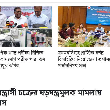
ণিক খাদ্য পরীক্ষা নিশ্চিত
ময়মনসিংহে প্লাস্টিক বর্জ্য
্রাম্যমাণ পরীক্ষাগার: এস
রিসাইক্লিং নিয়ে জেলা প্রশা
মায়ূন কবির
মতবিনিময় সভা
্রাসী চক্রের ষড়যন্ত্রমূলক মামলায়
াস