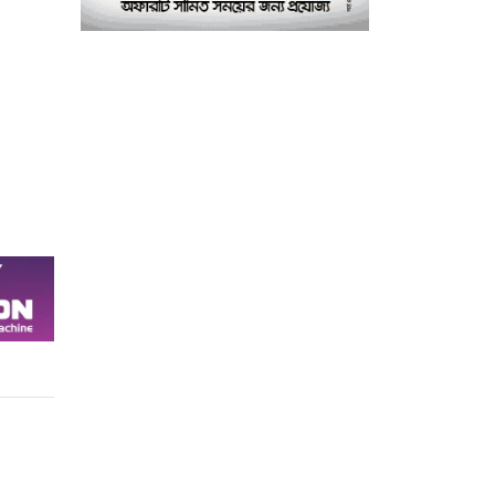
৭
আবাসিক হল, ভাঙচুরের
অভিযোগ, আহত ৪, আতঙ্কে
সাধারণ শিক্ষার্থীরা
ময়মনসিংহে সাংবাদিকদের
৮
৩ দিনব্যাপী প্রশিক্ষণ
কর্মশালার সনদ বিতরণ ৫
আগস্ট
বিএনপি নেতার মাছের ঘেরে
৯
অবৈধ বিদ্যুৎ সংযোগে
কিশোরের মৃত্যু, লাশ ঘিরে
বিক্ষোভের অভিযোগ
ফেসবুকে তীব্র সমালোচনা:
১০
জাহাঙ্গীর হত্যা মামলায়
আবেদা জাহান লাভলীকে