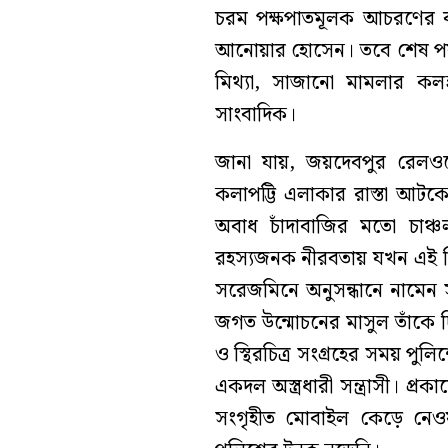
চরম পক্ষপাতমূলক আচরণের বল
আনোয়ার হোসেন। তবে শেষ পর্
মিথ্যা, সাজানো মামলার কলঙ
সাংবাদিক।
জানা যায়, জয়দেবপুর রেল
কলাপট্টি এলাকার রাস্তা আটকে
অবাধ চাঁদাবাজির মতো চাঞ্চ
রহস্যজনক নীরবতায় যখন এই সি
সরেজমিনে অনুসন্ধানে নামেন
জগত উন্মোচনের মাসুল তাঁকে 
ও স্থিরচিত্র সংগ্রহের সময় প
একদল অস্ত্রধারী সন্ত্রাসী। প্
সংগৃহীত মোবাইল কেড়ে নেওয়