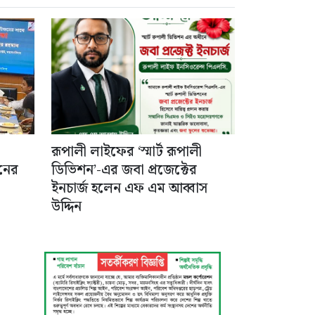
ঘিরে নানা অভিযোগ,
নিরপেক্ষ তদন্তের দাবি
রূপালী লাইফের ‘স্মার্ট রূপালী
সনের
ডিভিশন’-এর জবা প্রজেক্টের
ইনচার্জ হলেন এফ এম আব্বাস
উদ্দিন