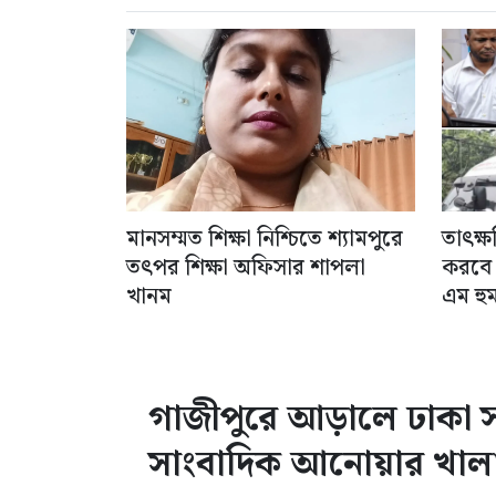
মানসম্মত শিক্ষা নিশ্চিতে শ্যামপুরে
তাৎক্ষ
তৎপর শিক্ষা অফিসার শাপলা
করবে ভ
খানম
এম হু
গাজীপুরে আড়ালে ঢাকা সন্ত
সাংবাদিক আনোয়ার খাল