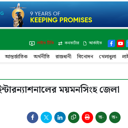
লাইভ টিভি
কনভার্টার
আর্কাইভ
আন্তর্জাতিক
অর্থনীতি
রাজধানী
বিনোদন
খেলাধুলা
লা
্ট ইন্টারন্যাশনালের ময়মনসিংহ জেলা
অ-
অ+