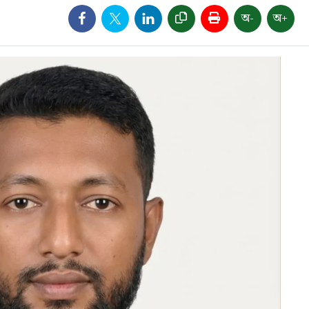
অ-
অ+