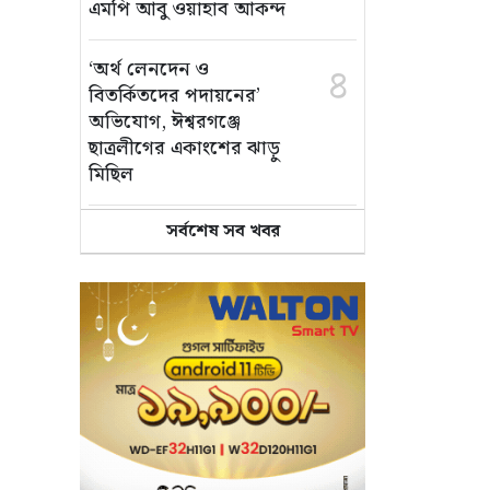
এমপি আবু ওয়াহাব আকন্দ
‘অর্থ লেনদেন ও
৪
বিতর্কিতদের পদায়নের’
অভিযোগ, ঈশ্বরগঞ্জে
ছাত্রলীগের একাংশের ঝাড়ু
মিছিল
সর্বশেষ সব খবর
মানসম্মত শিক্ষা নিশ্চিতে
৫
শ্যামপুরে তৎপর শিক্ষা
অফিসার শাপলা খানম
তাৎক্ষণিক খাদ্য পরীক্ষা
৬
নিশ্চিত করবে ভ্রাম্যমাণ
পরীক্ষাগার: এস এম হুমায়ূন
কবির
বাকৃবিতে মুখোমুখি দুই