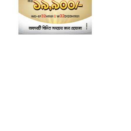
পরীক্ষাগার: এস এম হুমায়ূন
কবির
বাকৃবিতে মুখোমুখি দুই
৭
আবাসিক হল, ভাঙচুরের
অভিযোগ, আহত ৪,
আতঙ্কে সাধারণ শিক্ষার্থীরা
ময়মনসিংহে সাংবাদিকদের
৮
৩ দিনব্যাপী প্রশিক্ষণ
কর্মশালার সনদ বিতরণ ৫
আগস্ট
বিএনপি নেতার মাছের
৯
ঘেরে অবৈধ বিদ্যুৎ
সংযোগে কিশোরের মৃত্যু,
লাশ ঘিরে বিক্ষোভের
অভিযোগ