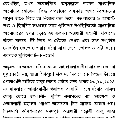
রেখেছিল, তখন সরেজমিনে অনুসন্ধানে নামেন সাংবাদিক
আনোয়ার হোসেন। কিন্তু অপরাধের অন্ধকার জগত উন্মোচনের
মাসুল তাঁকে দিতে হয় নিজের রক্ত দিয়ে। গত বছরের ৬ আগস্টে
তথ্য ও স্থিরচিত্র সংগ্রহের সময় পুলিশের উপস্থিতিতেই সাংবাদিক
আনোয়ারের ওপর চড়াও হয় একদল অস্ত্রধারী সন্ত্রাসী। প্রকাশ্যে
তাঁকে মারধর, ইট দিয়ে পা থেঁতলে দেওয়া এবং তথ্য সংগৃহীত
মোবাইল কেড়ে নেওয়ার ঘটনা সারা দেশে তোলপাড় সৃষ্টি করে।
এরপরও পুলিশের টনক নড়েনি।
অনুসন্ধানে আরও বেরিয়ে আসে, এই হামলাকারীরা সাধারণ কোনো
দুষ্কৃতকারী নয়, তারা ইতিপূর্বে প্রকাশ্য দিবালোকে পিস্তল উঁচিয়ে
গোলাগুলি চালিয়ে মানুষ হত্যার চেষ্টার সদর থানার ১৩(১০)২০২৪
নং মামলার এজাহারনামীয় পলাতক আসামি। তবে ঘটনার আসল
মোড় ঘোরে তৎকালীন পুলিশ প্রশাসনের নগ্ন হস্তক্ষেপ ও
প্রভাবশালী মহলের গোপন আঁতাতের চিত্র সামনে আসার পর।
জিএমপি কমিশনারের মদদপুষ্ট অস্ত্রধারী সন্ত্রাসী রাজু সাহা