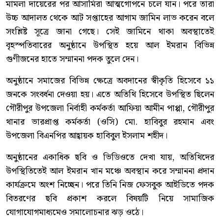
মামলা দায়েরের পর আসামিরা আত্মগোপনে চলে যান। পরে তারা
উচ্চ আদালত থেকে আট সপ্তাহের আগাম জামিন লাভ করেন বলে
সংশ্লিষ্ট সূত্রে জানা গেছে। সেই জামিনে থাকা অবস্থাতেই
বৃহস্পতিবারের অনুষ্ঠানে উপস্থিত হয়ে আল ইমরান বিভিন্ন
গুণীজনের হাতে সম্মাননা পদক তুলে দেন।
অনুষ্ঠানে সমাজের বিভিন্ন ক্ষেত্রে অবদানের স্বীকৃতি হিসেবে ১১
জনকে সংবর্ধনা দেওয়া হয়। এতে অতিথি হিসেবে উপস্থিত ছিলেন
গৌরীপুর উপজেলা নির্বাহী কর্মকর্তা আফিয়া আমীন পাপ্পা, গৌরীপুর
থানার ভারপ্রাপ্ত কর্মকর্তা (ওসি) মো. হাবিবুর রহমান এবং
উপজেলা বিএনপির আহ্বায়ক হাবিবুল ইসলাম শহীদ।
অনুষ্ঠানের একাধিক ছবি ও ভিডিওতে দেখা যায়, অতিথিদের
উপস্থিতিতেই আল ইমরান খান মঞ্চে অবস্থান করে সম্মাননা প্রদান
কার্যক্রমে অংশ নিচ্ছেন। পরে তিনি নিজ ফেসবুক আইডিতে পদক
বিতরণের ছবি প্রকাশ করলে বিষয়টি নিয়ে সামাজিক
যোগাযোগমাধ্যমেও সমালোচনার ঝড় ওঠে।