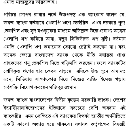
এমডি মজিবুরের ভায়রাভাই।
পরিচয় গোপন রাখার শর্তে উচ্চপদস্থ এক ব্যাংকার বলেন যে,
জনতা ব্যাংক বর্তমানে খেলাপি ঋণে জর্জরিত। এখন দরকার পুনঃ
:তফশিল এবং সুদ মওকুফের মাধ্যমে অতিদ্রুত উল্লেখযোগ্য অঙ্কের
খেলাপি ঋণ কমিয়ে আনা, নতুন সিকিউরড ঋণ সৃষ্টি। বর্তমান
এমডি খেলাপি ঋণ কমানোর কোনো চেষ্টাই করছেন না। বরং
অনেক ক্ষেত্রে বাংলাদেশ ব্যাংক থেকে নীতি সহায়তা প্রাপ্ত
গ্রাহকদের পনু :তফশিল দিতে গড়িমসি করছেন। ফলে ব্যাংকটির
শ্রেণিকৃত ঋণের হার কেবল বাড়ছে। এদিকে উচ্চ সুদে আমানত
এনে, মিডিয়ায় সাক্ষাৎকার দিয়ে নিজের ব্যক্তি ইমেজ গড়ায়
সর্বশক্তি নিয়োগ করছেন মজিবুর রহমান।
‎জনতা ব্যাংক বাংলাদেশের দ্বিতীয় বৃহত্তম সরকারি ব্যাংক। দেশের
ইন্ডাস্ট্রিয়ালাইজেশনের ইতিহাসে সবচেয়ে বেশি অবদান এই
ব্যাংকটির। এমন প্রেক্ষিতে এই ব্যাংকের বিপর্যয় জাতীয় অর্থনীতিতে
একটি কালো অধ্যায় হয়ে থাকবে। যথাযথ কর্তৃপক্ষের বিষয়টি