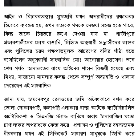
আইন ও বিচারব্যবস্থার মুখচ্ছবি যখন অপরাধীদের রক্ষাকবচ
হিসেবে ব্যবহৃত হয়, তখন সত্যকে থমকে দেওয়া সহজ হতে পারে,
কিন্তু তাকে চিরতরে রুখে দেওয়া যায় না। গাজীপুরে
প্রভাবশালীদের চোখ রাঙানি, চিহ্নিত অস্ত্রধারী সন্ত্রাসীদের তাণ্ডব
এবং পুলিশের চরম পক্ষপাতমূলক আচরণের বলির পাঁঠা হতে
বসেছিলেন অনুসন্ধানী সাংবাদিক মোঃ আনোয়ার হোসেন। তবে
শেষ পর্যন্ত আদালতের রায়ে আইনের শাসন বিজয়ী হয়েছে এবং
মিথ্যা, সাজানো মামলার কলঙ্ক থেকে সম্পূর্ণ অব্যাহতি ও খালাস
পেয়েছেন এই সাংবাদিক।
জানা যায়, জয়দেবপুর রেলওয়ের জমি অবৈধভাবে দখল করে
তোলা দোকানপাট, কলাপট্টি এলাকার রাস্তা আটকে ব্যাটারিচালিত
অটোরিকশা ও সিএনজি স্ট্যান্ড বানিয়ে অবাধ চাঁদাবাজির মতো
চাঞ্চল্যকর অপরাধকে কেন্দ্র করে। প্রশাসন ও পুলিশের রহস্যজনক
নীরবতায় যখন এই সিন্ডিকেট সাধারণ মানুষকে জিম্মি করে