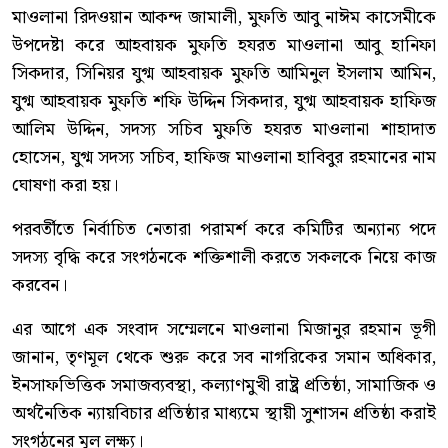
মাওলানা রিদওয়ান আকন্দ জামালী, মুফতি আবু নাঈম কাসেমীকে
উপদেষ্টা করে আহবায়ক মুফতি হযরত মাওলানা আবু হানিফা
সিকদার, সিনিয়র যুগ্ম আহবায়ক মুফতি আমিনুল ইসলাম আমিন,
যুগ্ম আহবায়ক মুফতি শফি উদ্দিন সিকদার, যুগ্ম আহবায়ক হাফিজ
আলিম উদ্দিন, সদস্য সচিব মুফতি হযরত মাওলানা শাহাদাত
হোসেন, যুগ্ম সদস্য সচিব, হাফিজ মাওলানা হাবিবুর রহমানের নাম
ঘোষণা করা হয়।
পরবর্তীতে নির্বাচিত নেতারা পরামর্শ করে কমিটির অন্যান্য পদে
সদস্য বৃদ্ধি করে সংগঠনকে শক্তিশালী করতে সকলকে নিয়ে কাজ
করবেন।
এর আগে এক সংবাদ সম্মেলনে মাওলানা মিজানুর রহমান ভূগী
জানান, তৃণমূল থেকে শুরু করে সব নাগরিকের সমান অধিকার,
ইনসাফভিত্তিক সমাজব্যবস্থা, কল্যাণমুখী রাষ্ট্র প্রতিষ্ঠা, সামাজিক ও
অর্থনৈতিক ন্যায়বিচার প্রতিষ্ঠার মাধ্যমে স্থায়ী সুশাসন প্রতিষ্ঠা করাই
সংগঠনের মূল লক্ষ্য।