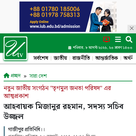
শনিবার, ৮ আগস্ট ২০২৬, ২৩ শ্রাবণ ১৪৩৩
সর্বশেষ
জাতীয়
রাজনীতি
আন্তর্জাতিক
অর্থনী
প্রচ্ছদ
সারা দেশ
নতুন জাতীয় সংগঠন "তৃণমুল জনতা পরিষদ" এর
আত্মপ্রকাশ
আহবায়ক মিজানুর রহমান, সদস্য সচিব
উজ্জল
গাজীপুর প্রতিনিধি।।