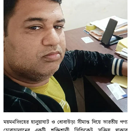
ময়মনসিংহের হালুয়াঘাট ও ধোবাউড়া সীমান্ত দিয়ে ভারতীয় পণ্য
চোরাচালানের একটি শক্তিশালী সিন্ডিকেট সক্রিয় থাকার