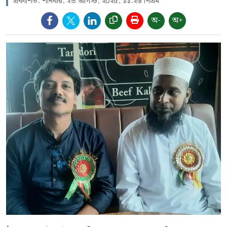
প্রকাশিত: শনিবার, ২৩ আগস্ট, ২০২৫, ১১:২৬ পিএম
অ-
অ+