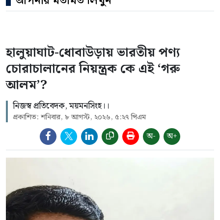
আপনার মতামত লিখুন
হালুয়াঘাট-ধোবাউড়ায় ভারতীয় পণ্য
চোরাচালানের নিয়ন্ত্রক কে এই ‘গরু
আলম’?
নিজস্ব প্রতিবেদক, ময়মনসিংহ।।
প্রকাশিত: শনিবার, ৮ আগস্ট, ২০২৬, ৫:২৭ পিএম
অ-
অ+