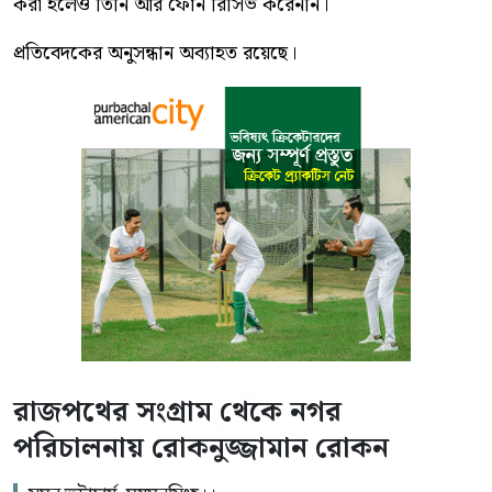
করা হলেও তিনি আর ফোন রিসিভ করেননি।
প্রতিবেদকের অনুসন্ধান অব্যাহত রয়েছে।
রাজপথের সংগ্রাম থেকে নগর
পরিচালনায় রোকনুজ্জামান রোকন