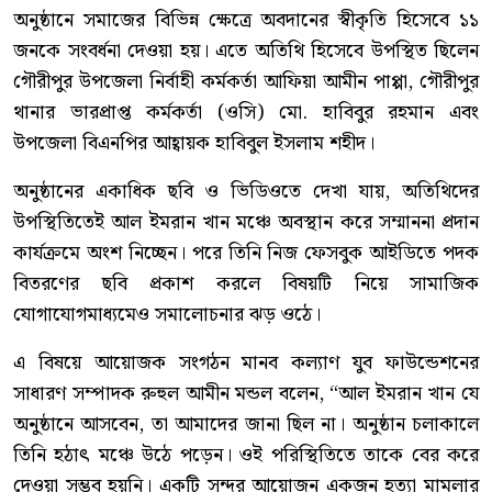
অনুষ্ঠানে সমাজের বিভিন্ন ক্ষেত্রে অবদানের স্বীকৃতি হিসেবে ১১
জনকে সংবর্ধনা দেওয়া হয়। এতে অতিথি হিসেবে উপস্থিত ছিলেন
গৌরীপুর উপজেলা নির্বাহী কর্মকর্তা আফিয়া আমীন পাপ্পা, গৌরীপুর
থানার ভারপ্রাপ্ত কর্মকর্তা (ওসি) মো. হাবিবুর রহমান এবং
উপজেলা বিএনপির আহ্বায়ক হাবিবুল ইসলাম শহীদ।
অনুষ্ঠানের একাধিক ছবি ও ভিডিওতে দেখা যায়, অতিথিদের
উপস্থিতিতেই আল ইমরান খান মঞ্চে অবস্থান করে সম্মাননা প্রদান
কার্যক্রমে অংশ নিচ্ছেন। পরে তিনি নিজ ফেসবুক আইডিতে পদক
বিতরণের ছবি প্রকাশ করলে বিষয়টি নিয়ে সামাজিক
যোগাযোগমাধ্যমেও সমালোচনার ঝড় ওঠে।
এ বিষয়ে আয়োজক সংগঠন মানব কল্যাণ যুব ফাউন্ডেশনের
সাধারণ সম্পাদক রুহুল আমীন মন্ডল বলেন, “আল ইমরান খান যে
অনুষ্ঠানে আসবেন, তা আমাদের জানা ছিল না। অনুষ্ঠান চলাকালে
তিনি হঠাৎ মঞ্চে উঠে পড়েন। ওই পরিস্থিতিতে তাকে বের করে
দেওয়া সম্ভব হয়নি। একটি সুন্দর আয়োজন একজন হত্যা মামলার