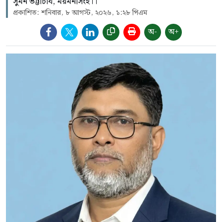
সুমন ভট্টাচার্য, ময়মনসিংহ।।
প্রকাশিত: শনিবার, ৮ আগস্ট, ২০২৬, ১:২৮ পিএম
অ-
অ+