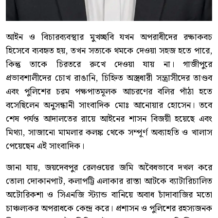
আইন ও বিচারব্যবস্থার মুখচ্ছবি যখন অপরাধীদের রক্ষাকবচ
হিসেবে ব্যবহৃত হয়, তখন সত্যকে থমকে দেওয়া সহজ হতে পারে,
কিন্তু তাকে চিরতরে রুখে দেওয়া যায় না। গাজীপুরে
প্রভাবশালীদের চোখ রাঙানি, চিহ্নিত অস্ত্রধারী সন্ত্রাসীদের তাণ্ডব
এবং পুলিশের চরম পক্ষপাতমূলক আচরণের বলির পাঁঠা হতে
বসেছিলেন অনুসন্ধানী সাংবাদিক মোঃ আনোয়ার হোসেন। তবে
শেষ পর্যন্ত আদালতের রায়ে আইনের শাসন বিজয়ী হয়েছে এবং
মিথ্যা, সাজানো মামলার কলঙ্ক থেকে সম্পূর্ণ অব্যাহতি ও খালাস
পেয়েছেন এই সাংবাদিক।
জানা যায়, জয়দেবপুর রেলওয়ের জমি অবৈধভাবে দখল করে
তোলা দোকানপাট, কলাপট্টি এলাকার রাস্তা আটকে ব্যাটারিচালিত
অটোরিকশা ও সিএনজি স্ট্যান্ড বানিয়ে অবাধ চাঁদাবাজির মতো
চাঞ্চল্যকর অপরাধকে কেন্দ্র করে। প্রশাসন ও পুলিশের রহস্যজনক