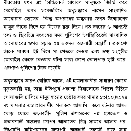
নীরবতায় যখন এই সিন্ডিকেট সাধারণ মানুষকে জিম্মি করে
রেখেছিল, তখন সরেজমিনে অনুসন্ধানে নামেন সাংবাদিক
আনোয়ার হোসেন। কিন্তু অপরাধের অন্ধকার জগত উন্মোচনের
মাসুল তাঁকে দিতে হয় নিজের রক্ত দিয়ে। গত বছরের ৬ আগস্টে
তথ্য ও স্থিরচিত্র সংগ্রহের সময় পুলিশের উপস্থিতিতেই সাংবাদিক
আনোয়ারের ওপর চড়াও হয় একদল অস্ত্রধারী সন্ত্রাসী। প্রকাশ্যে
তাঁকে মারধর, ইট দিয়ে পা থেঁতলে দেওয়া এবং তথ্য সংগৃহীত
মোবাইল কেড়ে নেওয়ার ঘটনা সারা দেশে তোলপাড় সৃষ্টি করে।
এরপরও পুলিশের টনক নড়েনি।
অনুসন্ধানে আরও বেরিয়ে আসে, এই হামলাকারীরা সাধারণ কোনো
দুষ্কৃতকারী নয়, তারা ইতিপূর্বে প্রকাশ্য দিবালোকে পিস্তল উঁচিয়ে
গোলাগুলি চালিয়ে মানুষ হত্যার চেষ্টার সদর থানার ১৩(১০)২০২৪
নং মামলার এজাহারনামীয় পলাতক আসামি। তবে ঘটনার আসল
মোড় ঘোরে তৎকালীন পুলিশ প্রশাসনের নগ্ন হস্তক্ষেপ ও
প্রভাবশালী মহলের গোপন আঁতাতের চিত্র সামনে আসার পর।
জিএমপি কমিশনারের মদদপুষ্ট অস্ত্রধারী সন্ত্রাসী রাজু সাহা