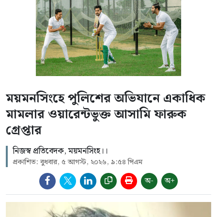
ময়মনসিংহে পুলিশের অভিযানে একাধিক
মামলার ওয়ারেন্টভুক্ত আসামি ফারুক
গ্রেপ্তার
নিজস্ব প্রতিবেদক, ময়মনসিংহ।।
প্রকাশিত: বুধবার, ৫ আগস্ট, ২০২৬, ৯:৫৪ পিএম
অ-
অ+