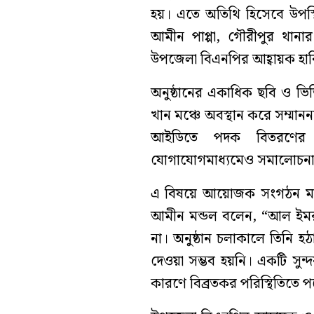
হয়। এতে অতিথি হিসেবে উপস্থ
আমীন পাপ্পা, গৌরীপুর থানার 
উপজেলা বিএনপির আহ্বায়ক হাব
অনুষ্ঠানের একাধিক ছবি ও ভ
খান মঞ্চে অবস্থান করে সম্মানন
আইডিতে পদক বিতরণের 
যোগাযোগমাধ্যমেও সমালোচন
এ বিষয়ে আয়োজক সংগঠন মানব
আমীন মন্ডল বলেন, “আল ইমরা
না। অনুষ্ঠান চলাকালে তিনি 
দেওয়া সম্ভব হয়নি। একটি সু
কারণে বিব্রতকর পরিস্থিতিতে 