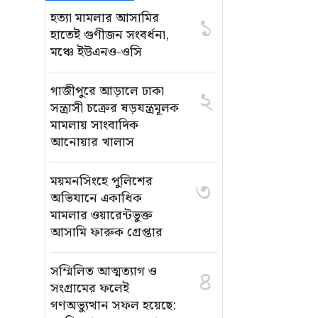
হত্যা মামলার আসামির
১
হাতেই গুণীজন সংবর্ধনা,
মঞ্চে ইউএনও-ওসি
গাজীপুরে আড়ালে ঢাকা
২
সন্ত্রাসী চক্রের ষড়যন্ত্রমূলক
মামলায় সাংবাদিক
আনোয়ার খালাস
ময়মনসিংহে পুলিশের
৩
অভিযানে একাধিক
মামলার ওয়ারেন্টভুক্ত
আসামি ফারুক গ্রেপ্তার
সম্মিলিত আত্মত্যাগ ও
৪
সংগ্রামের ফলেই
গণঅভ্যুত্থান সফল হয়েছে: