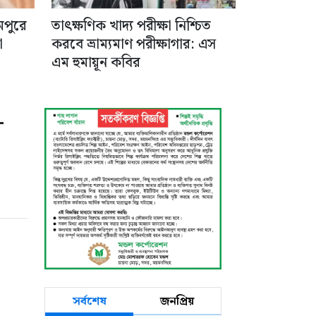
ামপুরে
তাৎক্ষণিক খাদ্য পরীক্ষা নিশ্চিত
া
করবে ভ্রাম্যমাণ পরীক্ষাগার: এস
এম হুমায়ূন কবির
-
সর্বশেষ
জনপ্রিয়