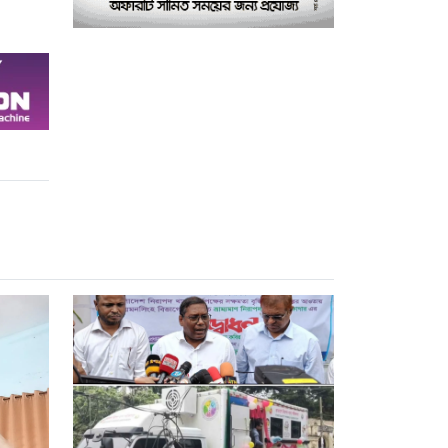
পরীক্ষাগার: এস এম হুমায়ূন
কবির
বাকৃবিতে মুখোমুখি দুই
৮
আবাসিক হল, ভাঙচুরের
অভিযোগ, আহত ৪, আতঙ্কে
সাধারণ শিক্ষার্থীরা
ময়মনসিংহে সাংবাদিকদের
৯
৩ দিনব্যাপী প্রশিক্ষণ
কর্মশালার সনদ বিতরণ ৫
আগস্ট
বিএনপি নেতার মাছের ঘেরে
১০
অবৈধ বিদ্যুৎ সংযোগে
কিশোরের মৃত্যু, লাশ ঘিরে
বিক্ষোভের অভিযোগ