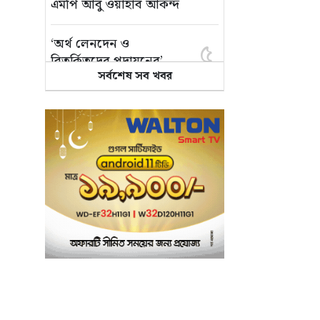
এমপি আবু ওয়াহাব আকন্দ
‘অর্থ লেনদেন ও
৫
বিতর্কিতদের পদায়নের’
সর্বশেষ সব খবর
অভিযোগ, ঈশ্বরগঞ্জে
ছাত্রলীগের একাংশের ঝাড়ু
মিছিল
মানসম্মত শিক্ষা নিশ্চিতে
৬
শ্যামপুরে তৎপর শিক্ষা
অফিসার শাপলা খানম
তাৎক্ষণিক খাদ্য পরীক্ষা
৭
নিশ্চিত করবে ভ্রাম্যমাণ
পরীক্ষাগার: এস এম হুমায়ূন
কবির
বাকৃবিতে মুখোমুখি দুই