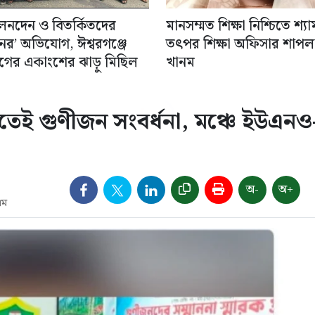
 লেনদেন ও বিতর্কিতদের
মানসম্মত শিক্ষা নিশ্চিতে শ্য
ের’ অভিযোগ, ঈশ্বরগঞ্জে
তৎপর শিক্ষা অফিসার শাপল
লীগের একাংশের ঝাড়ু মিছিল
খানম
তেই গুণীজন সংবর্ধনা, মঞ্চে ইউএনও
অ-
অ+
এম