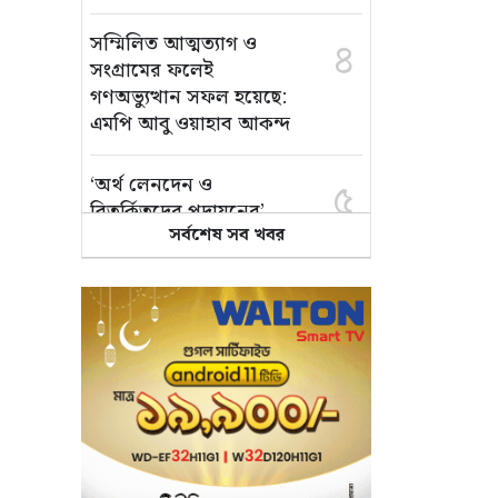
সম্মিলিত আত্মত্যাগ ও
৪
সংগ্রামের ফলেই
গণঅভ্যুত্থান সফল হয়েছে:
এমপি আবু ওয়াহাব আকন্দ
‘অর্থ লেনদেন ও
৫
বিতর্কিতদের পদায়নের’
সর্বশেষ সব খবর
অভিযোগ, ঈশ্বরগঞ্জে
ছাত্রলীগের একাংশের ঝাড়ু
মিছিল
মানসম্মত শিক্ষা নিশ্চিতে
৬
শ্যামপুরে তৎপর শিক্ষা
অফিসার শাপলা খানম
তাৎক্ষণিক খাদ্য পরীক্ষা
৭
নিশ্চিত করবে ভ্রাম্যমাণ