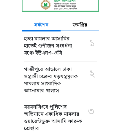
সর্বশেষ
জনপ্রিয়
হত্যা মামলার আসামির
১
হাতেই গুণীজন সংবর্ধনা,
মঞ্চে ইউএনও-ওসি
গাজীপুরে আড়ালে ঢাকা
২
সন্ত্রাসী চক্রের ষড়যন্ত্রমূলক
মামলায় সাংবাদিক
আনোয়ার খালাস
ময়মনসিংহে পুলিশের
৩
অভিযানে একাধিক মামলার
ওয়ারেন্টভুক্ত আসামি ফারুক
গ্রেপ্তার