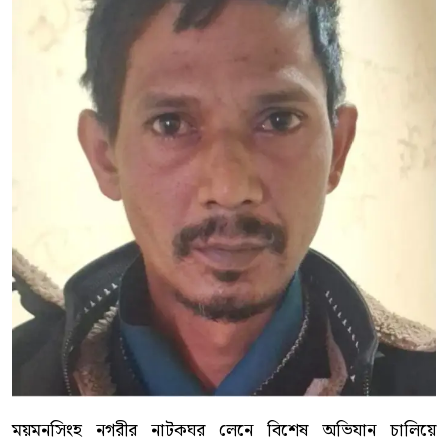
ময়মনসিংহ নগরীর নাটকঘর লেনে বিশেষ অভিযান চালিয়ে