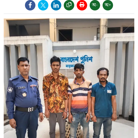
অ-
অ+