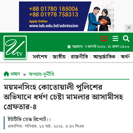
শুক্রবার, ৭ আগস্ট ২০২৬, ২২ শ্রাবণ ১৪৩৩
সর্বশেষ
জাতীয়
রাজনীতি
আন্তর্জাতিক
অর্থনী
প্রচ্ছদ
অপরাধ-দুর্নীতি
ময়মনসিংহ কোতোয়ালী পুলিশের
অভিযানে ধর্ষণ চেষ্টা মামলার আসামীসহ
গ্রেফতার-৪
ইউটিভি ডেস্ক রিপোর্ট।।
প্রকাশিত: শনিবার, ১৫ মার্চ, ২০২৫, ৪:৪২ পিএম