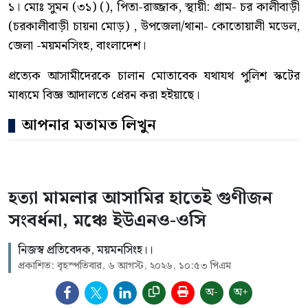
১। মোঃ সুমন (৩১) (), পিতা-রাজ্জাক, স্থায়ী: গ্রাম- চর কালীবাড়ী
(চরকালীবাড়ী চায়না মোড়) , উপজেলা/থানা- কোতোয়ালী মডেল,
জেলা -ময়মনসিংহ, বাংলাদেশ।
প্রত্যেক আসামীদেরকে চালান মোতাবেক যথাযথ পুলিশ স্কটের
মাধ্যমে বিজ্ঞ আদালতে প্রেরন করা হইয়াছে।
আপনার মতামত লিখুন
হত্যা মামলার আসামির হাতেই গুণীজন
সংবর্ধনা, মঞ্চে ইউএনও-ওসি
নিজস্ব প্রতিবেদক, ময়মনসিংহ।।
প্রকাশিত: বৃহস্পতিবার, ৬ আগস্ট, ২০২৬, ১০:৫৩ পিএম
অ-
অ+