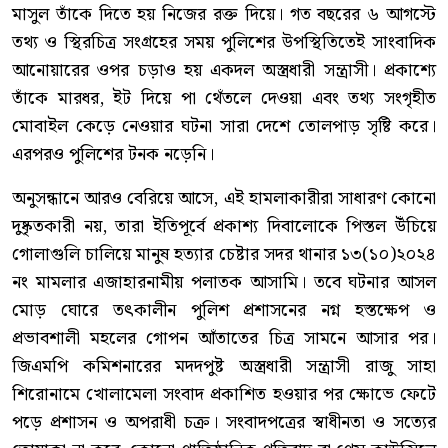
মাসুল তাঁকে দিতে হয় নিজের রক্ত দিয়ে। গত বছরের ৬ আগস্টে
তথ্য ও স্থিরচিত্র সংগ্রহের সময় পুলিশের উপস্থিতিতেই সাংবাদিক
আনোয়ারের ওপর চড়াও হয় একদল অস্ত্রধারী সন্ত্রাসী। প্রকাশ্যে
তাঁকে মারধর, ইট দিয়ে পা থেঁতলে দেওয়া এবং তথ্য সংগৃহীত
মোবাইল কেড়ে নেওয়ার ঘটনা সারা দেশে তোলপাড় সৃষ্টি করে।
এরপরও পুলিশের টনক নড়েনি।
অনুসন্ধানে আরও বেরিয়ে আসে, এই হামলাকারীরা সাধারণ কোনো
দুষ্কৃতকারী নয়, তারা ইতিপূর্বে প্রকাশ্য দিবালোকে পিস্তল উঁচিয়ে
গোলাগুলি চালিয়ে মানুষ হত্যার চেষ্টার সদর থানার ১৩(১০)২০২৪
নং মামলার এজাহারনামীয় পলাতক আসামি। তবে ঘটনার আসল
মোড় ঘোরে তৎকালীন পুলিশ প্রশাসনের নগ্ন হস্তক্ষেপ ও
প্রভাবশালী মহলের গোপন আঁতাতের চিত্র সামনে আসার পর।
জিএমপি কমিশনারের মদদপুষ্ট অস্ত্রধারী সন্ত্রাসী রাজু সাহা
শিরোনামে খোলামেলা সংবাদ প্রকাশিত হওয়ার পর ক্ষোভে ফেটে
পড়ে প্রশাসন ও অপরাধী চক্র। সংবাদপত্রের স্বাধীনতা ও সত্যের