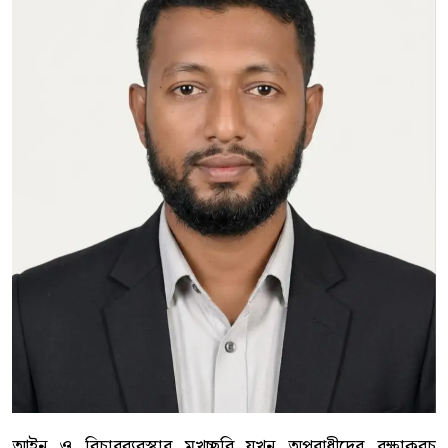
আইন ও বিচারব্যবস্থার মুখচ্ছবি যখন অপরাধীদের রক্ষাকবচ