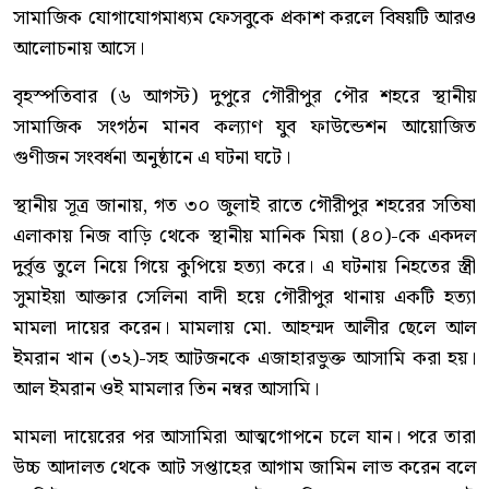
সামাজিক যোগাযোগমাধ্যম ফেসবুকে প্রকাশ করলে বিষয়টি আরও
আলোচনায় আসে।
বৃহস্পতিবার (৬ আগস্ট) দুপুরে গৌরীপুর পৌর শহরে স্থানীয়
সামাজিক সংগঠন মানব কল্যাণ যুব ফাউন্ডেশন আয়োজিত
গুণীজন সংবর্ধনা অনুষ্ঠানে এ ঘটনা ঘটে।
স্থানীয় সূত্র জানায়, গত ৩০ জুলাই রাতে গৌরীপুর শহরের সতিষা
এলাকায় নিজ বাড়ি থেকে স্থানীয় মানিক মিয়া (৪০)-কে একদল
দুর্বৃত্ত তুলে নিয়ে গিয়ে কুপিয়ে হত্যা করে। এ ঘটনায় নিহতের স্ত্রী
সুমাইয়া আক্তার সেলিনা বাদী হয়ে গৌরীপুর থানায় একটি হত্যা
মামলা দায়ের করেন। মামলায় মো. আহম্মদ আলীর ছেলে আল
ইমরান খান (৩২)-সহ আটজনকে এজাহারভুক্ত আসামি করা হয়।
আল ইমরান ওই মামলার তিন নম্বর আসামি।
মামলা দায়েরের পর আসামিরা আত্মগোপনে চলে যান। পরে তারা
উচ্চ আদালত থেকে আট সপ্তাহের আগাম জামিন লাভ করেন বলে