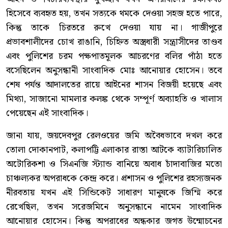
হিসেবে ব্যবহৃত হয়, তখন সত্যকে থমকে দেওয়া সহজ হতে পারে,
কিন্তু তাকে চিরতরে রুখে দেওয়া যায় না। গাজীপুরে
প্রভাবশালীদের চোখ রাঙানি, চিহ্নিত অস্ত্রধারী সন্ত্রাসীদের তাণ্ডব
এবং পুলিশের চরম পক্ষপাতমূলক আচরণের বলির পাঁঠা হতে
বসেছিলেন অনুসন্ধানী সাংবাদিক মোঃ আনোয়ার হোসেন। তবে
শেষ পর্যন্ত আদালতের রায়ে আইনের শাসন বিজয়ী হয়েছে এবং
মিথ্যা, সাজানো মামলার কলঙ্ক থেকে সম্পূর্ণ অব্যাহতি ও খালাস
পেয়েছেন এই সাংবাদিক।
জানা যায়, জয়দেবপুর রেলওয়ের জমি অবৈধভাবে দখল করে
তোলা দোকানপাট, কলাপট্টি এলাকার রাস্তা আটকে ব্যাটারিচালিত
অটোরিকশা ও সিএনজি স্ট্যান্ড বানিয়ে অবাধ চাঁদাবাজির মতো
চাঞ্চল্যকর অপরাধকে কেন্দ্র করে। প্রশাসন ও পুলিশের রহস্যজনক
নীরবতায় যখন এই সিন্ডিকেট সাধারণ মানুষকে জিম্মি করে
রেখেছিল, তখন সরেজমিনে অনুসন্ধানে নামেন সাংবাদিক
আনোয়ার হোসেন। কিন্তু অপরাধের অন্ধকার জগত উন্মোচনের