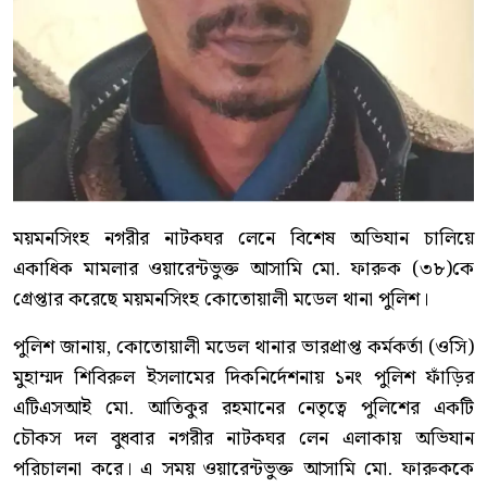
ময়মনসিংহ নগরীর নাটকঘর লেনে বিশেষ অভিযান চালিয়ে
একাধিক মামলার ওয়ারেন্টভুক্ত আসামি মো. ফারুক (৩৮)কে
গ্রেপ্তার করেছে ময়মনসিংহ কোতোয়ালী মডেল থানা পুলিশ।
পুলিশ জানায়, কোতোয়ালী মডেল থানার ভারপ্রাপ্ত কর্মকর্তা (ওসি)
মুহাম্মদ শিবিরুল ইসলামের দিকনির্দেশনায় ১নং পুলিশ ফাঁড়ির
এটিএসআই মো. আতিকুর রহমানের নেতৃত্বে পুলিশের একটি
চৌকস দল বুধবার নগরীর নাটকঘর লেন এলাকায় অভিযান
পরিচালনা করে। এ সময় ওয়ারেন্টভুক্ত আসামি মো. ফারুককে