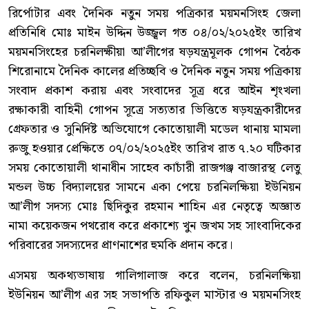
রির্পোটার এবং দৈনিক নতুন সময় পত্রিকার ময়মনসিংহ জেলা
প্রতিনিধি মোঃ মাইন উদ্দিন উজ্জ্বল গত ০৪/০২/২০২৫ইং তারিখ
ময়মনসিংহের চরনিলক্ষীয়া আ’লীগের ষড়যন্ত্রমূলক গোপন বৈঠক
শিরোনামে দৈনিক কালের প্রতিচ্ছবি ও দৈনিক নতুন সময় পত্রিকায়
সংবাদ প্রকাশ করায় এবং সংবাদের সূত্র ধরে আইন শৃংখলা
রক্ষাকারী বাহিনী গোপন সূত্রে সত্যতার ভিত্তিতে ষড়যন্ত্রকারীদের
গ্রেফতার ও সুনির্দিষ্ট অভিযোগে কোতোয়ালী মডেল থানায় মামলা
রুজু হওয়ার প্রেক্ষিতে ০৭/০২/২০২৫ইং তারিখ রাত ৭.২০ ঘটিকার
সময় কোতোয়ালী থানাধীন সাহেব কাচাঁরী রাজগঞ্জ বাজারস্থ লেতু
মন্ডল উচ্চ বিদ্যালয়ের সামনে একা পেয়ে চরনিলক্ষিয়া ইউনিয়ন
আ’লীগ সদস্য মোঃ ছিদিকুর রহমান শাহিন এর নেতৃত্বে অজ্ঞাত
নামা কয়েকজন পথরোধ করে প্রকাশ্যে খুন জখম সহ সাংবাদিকের
পরিবারের সদস্যদের প্রাণনাশের হুমকি প্রদান করে।
এসময় অকথ্যভাষায় গালিগালাজ করে বলেন, চরনিলক্ষিয়া
ইউনিয়ন আ’লীগ এর সহ সভাপতি রফিকুল মাস্টার ও ময়মনসিংহ