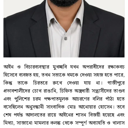
আইন ও বিচারব্যবস্থার মুখচ্ছবি যখন অপরাধীদের রক্ষাকবচ
হিসেবে ব্যবহৃত হয়, তখন সত্যকে থমকে দেওয়া সহজ হতে পারে,
কিন্তু তাকে চিরতরে রুখে দেওয়া যায় না। গাজীপুরে
প্রভাবশালীদের চোখ রাঙানি, চিহ্নিত অস্ত্রধারী সন্ত্রাসীদের তাণ্ডব
এবং পুলিশের চরম পক্ষপাতমূলক আচরণের বলির পাঁঠা হতে
বসেছিলেন অনুসন্ধানী সাংবাদিক মোঃ আনোয়ার হোসেন। তবে
শেষ পর্যন্ত আদালতের রায়ে আইনের শাসন বিজয়ী হয়েছে এবং
মিথ্যা, সাজানো মামলার কলঙ্ক থেকে সম্পূর্ণ অব্যাহতি ও খালাস