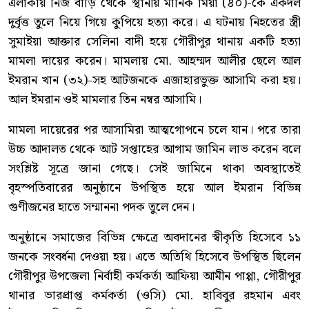
এলাকায় নিজ বাড়ি থেকে স্থানীয় মানিক মিয়া (৪০)-কে একদল
দুর্বৃত্ত তুলে নিয়ে গিয়ে কুপিয়ে হত্যা করে। এ ঘটনায় নিহতের স্ত্রী
সুমাইয়া আক্তার সেলিনা বাদী হয়ে গৌরীপুর থানায় একটি হত্যা
মামলা দায়ের করেন। মামলায় মো. আহম্মদ আলীর ছেলে আল
ইমরান খান (৩২)-সহ আটজনকে এজাহারভুক্ত আসামি করা হয়।
আল ইমরান ওই মামলার তিন নম্বর আসামি।
মামলা দায়েরের পর আসামিরা আত্মগোপনে চলে যান। পরে তারা
উচ্চ আদালত থেকে আট সপ্তাহের আগাম জামিন লাভ করেন বলে
সংশ্লিষ্ট সূত্রে জানা গেছে। সেই জামিনে থাকা অবস্থাতেই
বৃহস্পতিবারের অনুষ্ঠানে উপস্থিত হয়ে আল ইমরান বিভিন্ন
গুণীজনের হাতে সম্মাননা পদক তুলে দেন।
অনুষ্ঠানে সমাজের বিভিন্ন ক্ষেত্রে অবদানের স্বীকৃতি হিসেবে ১১
জনকে সংবর্ধনা দেওয়া হয়। এতে অতিথি হিসেবে উপস্থিত ছিলেন
গৌরীপুর উপজেলা নির্বাহী কর্মকর্তা আফিয়া আমীন পাপ্পা, গৌরীপুর
থানার ভারপ্রাপ্ত কর্মকর্তা (ওসি) মো. হাবিবুর রহমান এবং