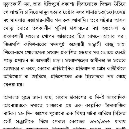
দুষ্কৃতকারী নয়, তারা ইতিপূর্বে প্রকাশ্য দিবালোকে পিস্তল উঁচিয়ে
গোলাগুলি চালিয়ে মানুষ হত্যার চেষ্টার সদর থানার ১৩(১০)২০২৪
নং মামলার এজাহারনামীয় পলাতক আসামি। তবে ঘটনার আসল
মোড় ঘোরে তৎকালীন পুলিশ প্রশাসনের নগ্ন হস্তক্ষেপ ও
প্রভাবশালী মহলের গোপন আঁতাতের চিত্র সামনে আসার পর।
জিএমপি কমিশনারের মদদপুষ্ট অস্ত্রধারী সন্ত্রাসী রাজু সাহা
শিরোনামে খোলামেলা সংবাদ প্রকাশিত হওয়ার পর ক্ষোভে ফেটে
পড়ে প্রশাসন ও অপরাধী চক্র। সংবাদপত্রের স্বাধীনতা ও সত্যের
তোয়াক্কা না করে, কোনো প্রাতিষ্ঠানিক প্রতিবাদ বা প্রেস কাউন্সিলে
অভিযোগ না জানিয়ে, প্রতিশোধের এক হিংসাত্মক পথ বেছে
নেওয়া হয়।
আদালত সূত্রে জানা যায়, সংবাদ প্রকাশের ৩ দিনই সাংবাদিক
আনোয়ারকে দমাতে সাজানো হয় এক কাল্পনিক চাঁদাবাজির
নাটক। ১৮ দিন আগের পুরোনো এক মিথ্যা ঘটনা বানিয়ে চিহ্নিত
সেই সন্ত্রাসীকে দিয়ে পেনাল কোডের ৩৮৫/৩৮৬ ধারায়