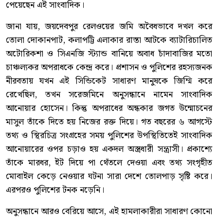
পেয়েছেন এই সাংবাদিক।
জানা যায়, জয়দেবপুর রেলওয়ের জমি অবৈধভাবে দখল করে
তোলা দোকানপাট, কলাপট্টি এলাকার রাস্তা আটকে ব্যাটারিচালিত
অটোরিকশা ও সিএনজি স্ট্যান্ড বানিয়ে অবাধ চাঁদাবাজির মতো
চাঞ্চল্যকর অপরাধকে কেন্দ্র করে। প্রশাসন ও পুলিশের রহস্যজনক
নীরবতায় যখন এই সিন্ডিকেট সাধারণ মানুষকে জিম্মি করে
রেখেছিল, তখন সরেজমিনে অনুসন্ধানে নামেন সাংবাদিক
আনোয়ার হোসেন। কিন্তু অপরাধের অন্ধকার জগত উন্মোচনের
মাসুল তাঁকে দিতে হয় নিজের রক্ত দিয়ে। গত বছরের ৬ আগস্টে
তথ্য ও স্থিরচিত্র সংগ্রহের সময় পুলিশের উপস্থিতিতেই সাংবাদিক
আনোয়ারের ওপর চড়াও হয় একদল অস্ত্রধারী সন্ত্রাসী। প্রকাশ্যে
তাঁকে মারধর, ইট দিয়ে পা থেঁতলে দেওয়া এবং তথ্য সংগৃহীত
মোবাইল কেড়ে নেওয়ার ঘটনা সারা দেশে তোলপাড় সৃষ্টি করে।
এরপরও পুলিশের টনক নড়েনি।
অনুসন্ধানে আরও বেরিয়ে আসে, এই হামলাকারীরা সাধারণ কোনো