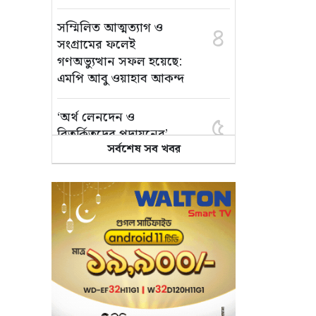
সম্মিলিত আত্মত্যাগ ও
৪
সংগ্রামের ফলেই
গণঅভ্যুত্থান সফল হয়েছে:
এমপি আবু ওয়াহাব আকন্দ
‘অর্থ লেনদেন ও
৫
বিতর্কিতদের পদায়নের’
সর্বশেষ সব খবর
অভিযোগ, ঈশ্বরগঞ্জে
ছাত্রলীগের একাংশের ঝাড়ু
মিছিল
মানসম্মত শিক্ষা নিশ্চিতে
৬
শ্যামপুরে তৎপর শিক্ষা
অফিসার শাপলা খানম
তাৎক্ষণিক খাদ্য পরীক্ষা
৭
নিশ্চিত করবে ভ্রাম্যমাণ