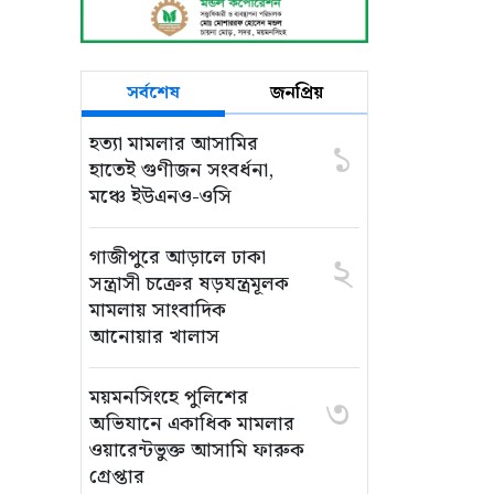
সর্বশেষ
জনপ্রিয়
হত্যা মামলার আসামির
১
হাতেই গুণীজন সংবর্ধনা,
মঞ্চে ইউএনও-ওসি
গাজীপুরে আড়ালে ঢাকা
২
সন্ত্রাসী চক্রের ষড়যন্ত্রমূলক
মামলায় সাংবাদিক
আনোয়ার খালাস
ময়মনসিংহে পুলিশের
৩
অভিযানে একাধিক মামলার
ওয়ারেন্টভুক্ত আসামি ফারুক
গ্রেপ্তার