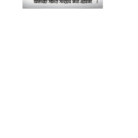
পরীক্ষাগার: এস এম হুমায়ূন
কবির
বাকৃবিতে মুখোমুখি দুই
৮
আবাসিক হল, ভাঙচুরের
অভিযোগ, আহত ৪, আতঙ্কে
সাধারণ শিক্ষার্থীরা
ময়মনসিংহে সাংবাদিকদের
৯
৩ দিনব্যাপী প্রশিক্ষণ
কর্মশালার সনদ বিতরণ ৫
আগস্ট
বিএনপি নেতার মাছের ঘেরে
১০
অবৈধ বিদ্যুৎ সংযোগে
কিশোরের মৃত্যু, লাশ ঘিরে
বিক্ষোভের অভিযোগ