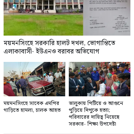
ময়মনসিংহে সরকারি হালট দখল, ভোগান্তিতে
এলাকাবাসী- ইউএনও বরাবর অভিযোগ
ময়মনসিংহে সাবেক এমপির
ভালুকায় পিটিয়ে ও আগুনে
গাড়িতে হামলা, চালক আহত
পুড়িয়ে দিপুকে হত্যা;
পরিবারের দায়িত্ব নিয়েছে
সরকার- শিক্ষা উপদেষ্টা