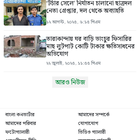
‘টর্চার সেলে’ নির্যাতন চালানো ছাত্রদল
নেতা গ্রেপ্তার, দল থেকে অব্যাহতি
১২ আগস্ট, ২০২৫, ৬:১৫ পিএম
তারাকান্দায় ঘর বাড়ি ভাংচুর ফিসারির
মাছ লুটপাট কোটি টাকার ক্ষতিসাধনের
অভিযোগ
২২ জুলাই, ২০২৫, ১১:৫৫ পিএম
আরও নিউজ
বাংলা কনভার্টার
আমাদের সম্পর্কে
আমাদের পরিবার
যোগাযোগ
ফটোগ্যালারী
ভিডিও গ্যালারী