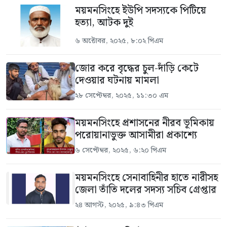
ময়মনসিংহে ইউপি সদস্যকে পিটিয়ে
হত্যা, আটক দুই
৬ অক্টোবর, ২০২৫, ৮:০২ পিএম
জোর করে বৃদ্ধের চুল-দাঁড়ি কেটে
দেওয়ার ঘটনায় মামলা
২৮ সেপ্টেম্বর, ২০২৫, ১১:৩০ এম
ময়মনসিংহে প্রশাসনের নীরব ভূমিকায়
পরোয়ানাভুক্ত আসামীরা প্রকাশ্যে
৬ সেপ্টেম্বর, ২০২৫, ৬:২০ পিএম
ময়মনসিংহে সেনাবাহিনীর হাতে নারীসহ
জেলা তাঁতি দলের সদস্য সচিব গ্রেপ্তার
২৪ আগস্ট, ২০২৫, ৯:৪৩ পিএম