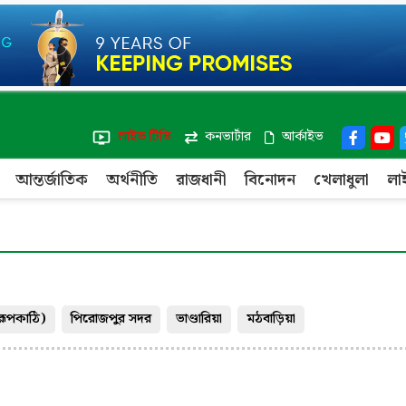
লাইভ টিভি
কনভার্টার
আর্কাইভ
আন্তর্জাতিক
অর্থনীতি
রাজধানী
বিনোদন
খেলাধুলা
লা
বরূপকাঠি)
পিরোজপুর সদর
ভাণ্ডারিয়া
মঠবাড়িয়া