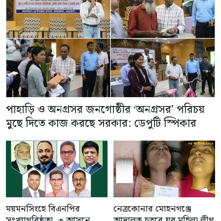
পাহাড়ি ও অনগ্রসর জনগোষ্ঠীর ‘অনগ্রসর’ পরিচয়
মুছে দিতে কাজ করছে সরকার: ডেপুটি স্পিকার
ময়মনসিংহে বিএনপির
নেত্রকোনার মোহনগঞ্জে
সংখ্যাগরিষ্ঠতা, ৩ আসনে
আদালত চত্বরে যুব মহিলা লীগ