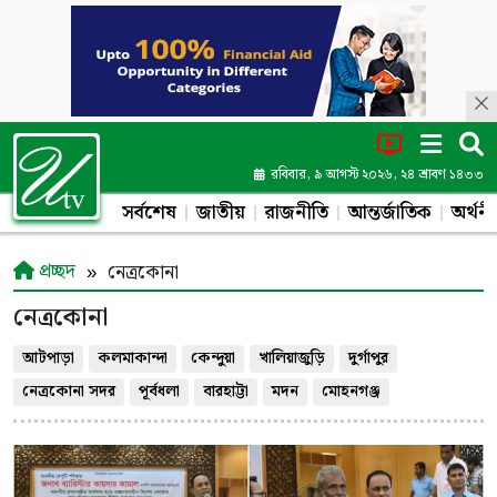
রবিবার, ৯ আগস্ট ২০২৬, ২৪ শ্রাবণ ১৪৩৩
সর্বশেষ
জাতীয়
রাজনীতি
আন্তর্জাতিক
অর্থনী
প্রচ্ছদ
নেত্রকোনা
নেত্রকোনা
আটপাড়া
কলমাকান্দা
কেন্দুয়া
খালিয়াজুড়ি
দুর্গাপুর
নেত্রকোনা সদর
পূর্বধলা
বারহাট্টা
মদন
মোহনগঞ্জ