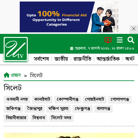
শুক্রবার, ৭ আগস্ট ২০২৬, ২২ শ্রাবণ ১৪৩৩
সর্বশেষ
জাতীয়
রাজনীতি
আন্তর্জাতিক
অর্থনী
প্রচ্ছদ
সিলেট
সিলেট
ওসমানী নগর
কানাইঘাট
কোম্পানীগঞ্জ
গোয়াইনঘাট
গোলাপগঞ্জ
জকিগঞ্জ
জৈন্তাপুর
দক্ষিণ সুরমা
ফেঞ্চুগঞ্জ
বালাগঞ্জ
বিয়ানীবাজার
বিশ্বনাথ
সিলেট সদর