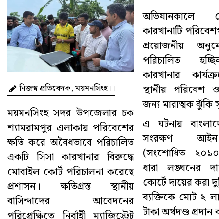
অভিযানকালে দ
কারখানাটি পরিবেশ
প্রয়োজনীয় অনু
পরিচালিত হচ্ছ
কারখানার কার্যক
নিজস্ব প্রতিবেদক, ময়মনসিংহ।।
স্থানীয় পরিবেশ ও জ
জন্য মারাত্মক ঝুঁকি সৃ
ময়মনসিংহ সদর উপজেলার চক
এ ঘটনায় বাংলা
শ্যামরামপুর এলাকায় পরিবেশের
সংরক্ষণ আই
ক্ষতি করে অবৈধভাবে পরিচালিত
(সংশোধিত ২০১০
একটি সিসা কারখানার বিরুদ্ধে
ধারা লঙ্ঘনের দ
মোবাইল কোর্ট পরিচালনা করেছে
কোর্টে দায়ের করা দু
প্রশাসন। ক্ষতিগ্রস্ত স্থানীয়
ব্যক্তিকে মোট ২ 
বাসিন্দাদের আবেদনের
টাকা অর্থদণ্ড প্রদান
পরিপ্রেক্ষিতে নির্বাহী ম্যাজিস্ট্রেট