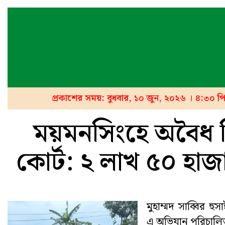
প্রকাশের সময়: বুধবার, ১০ জুন, ২০২৬ । ৪:৩০ প
ময়মনসিংহে অবৈধ সি
কোর্ট: ২ লাখ ৫০ হাজ
মুহাম্মদ সাব্বির হুস
এ অভিযান পরিচালি