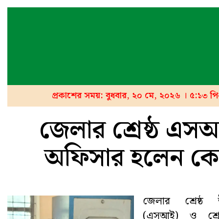
প্রকাশের সময়: বুধবার, ২০ মে, ২০২৬ । ৫:১৩ প
জেলার শ্রেষ্ঠ এসআই
অফিসার হলেন ক
জেলার শ্রেষ্ঠ উ
(এসআই) ও শ্রেষ্