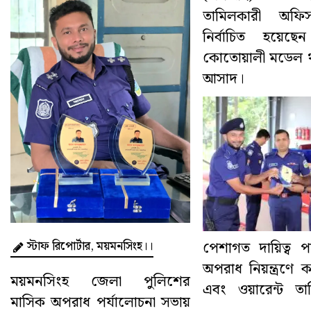
তামিলকারী অফি
নির্বাচিত হয়েছে
কোতোয়ালী মডেল 
আসাদ।
স্টাফ রিপোর্টার, ময়মনসিংহ।।
পেশাগত দায়িত্ব প
অপরাধ নিয়ন্ত্রণে ক
ময়মনসিংহ জেলা পুলিশের
এবং ওয়ারেন্ট তা
মাসিক অপরাধ পর্যালোচনা সভায়