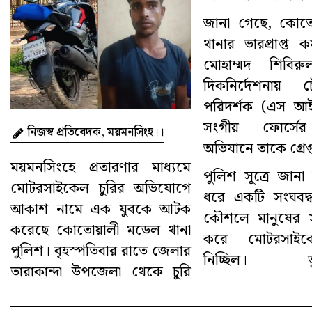
জানা গেছে, কোত
থানার ভারপ্রাপ্ত কর
মোহাম্মদ শিবির
দিকনির্দেশনায়
পরিদর্শক (এস 
সংগীয় ফোর্সে
নিজস্ব প্রতিবেদক, ময়মনসিংহ।।
অভিযানে তাকে গ্রেপ
ময়মনসিংহে প্রতারণার মাধ্যমে
পুলিশ সূত্রে জানা 
মোটরসাইকেল চুরির অভিযোগে
ধরে একটি সংঘবদ্ধ 
আকাশ নামে এক যুবকে আটক
কৌশলে মানুষের সঙ
করেছে কোতোয়ালী মডেল থানা
করে মোটরসাইক
পুলিশ। বৃহস্পতিবার রাতে জেলার
নিচ্ছিল। ভুক
তারাকান্দা উপজেলা থেকে চুরি