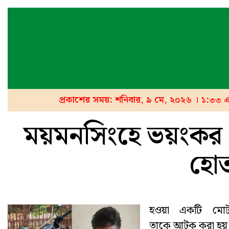
প্রকাশের সময়: শনিবার, ৯ মে, ২০২৬ । ১:৩৩ 
ময়মনসিংহে ভয়ংকর প্
হো
হওয়া একটি মোট
তাকে আটক করা হয়