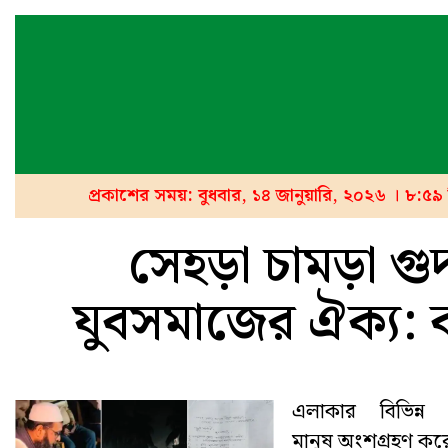
প্রকাশের সময়: বুধবার, ১৪ জানুয়ারি, ২০২৬ । ৮:৫
সেহড়া চামড়া গু
যুবসমাজের ঐক্য: কম
এলাকার বিভিন্ন শ
মানুষ অংশগ্রহণ কর