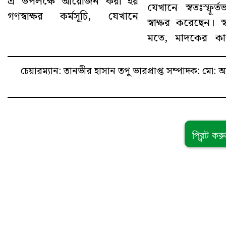
এ উপলক্ষে আয়োজন করা হয়
যেখানে স্বতঃস্ফূর
গণস্বাক্ষর কর্মসূচি, যেখানে
স্বাক্ষর করেছেন। স্
মতে, মাদকের কা
চেয়ারম্যান: তানভীর হাসান তপু
ভারপ্রাপ্ত সম্পাদক: ম
প্রিন্ট কর