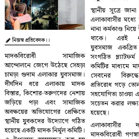
স্থানীয় সূত্রে জানা
এলাকাবাসীর মধ্যে ম
নানা কর্মকাণ্ড নিয়ে
থাকে। এরই ধার
নিজস্ব প্রতিবেদক।।
যুবসমাজ একত্রি
মাদকবিরোধী সামাজিক
সংগঠিত প্ল্যাটফর
আন্দোলনে জেগে উঠেছে সেহড়া
কমিটির মাধ্যমে ম
চামড়া গুদাম এলাকার যুবসমাজ।
সেবনের বিরুদ্
দীর্ঘদিন ধরে এলাকায় মাদক
প্রতিরোধ গড়ে তোল
বিস্তার, কিশোর-তরুণদের নেশায়
সহযোগিতা চাওয়া 
জড়িয়ে পড়া এবং সামাজিক
সচেতন করার লক্ষ্য 
অবক্ষয়ের অভিযোগের প্রেক্ষিতে
হয়েছে।
স্থানীয় যুবকদের উদ্যোগে গঠিত
এলাকাবাসীর দ
হয়েছে একটি মাদক নির্মূল কমিটি।
মাদকবিরোধী গণস্ব