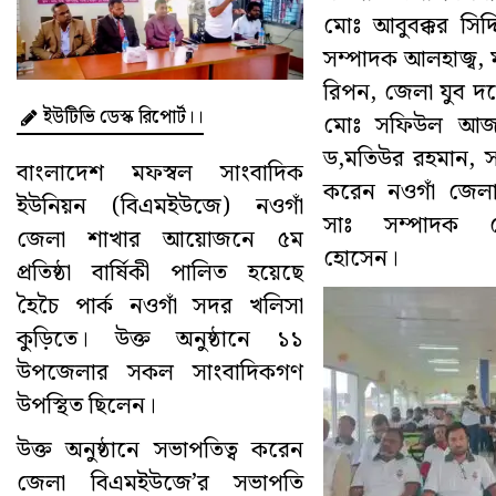
মোঃ আবুবক্কর সিদ্দি
সম্পাদক আলহাজ্ব, ম
রিপন, জেলা যুব 
ইউটিভি ডেস্ক রিপোর্ট।।
মোঃ সফিউল আজম ট
ড,মতিউর রহমান, স
বাংলাদেশ মফস্বল সাংবাদিক
করেন নওগাঁ জেল
ইউনিয়ন (বিএমইউজে) নওগাঁ
সাঃ সম্পাদক 
জেলা শাখার আয়োজনে ৫ম
হোসেন।
প্রতিষ্ঠা বার্ষিকী পালিত হয়েছে
হৈচৈ পার্ক নওগাঁ সদর খলিসা
কুড়িতে। উক্ত অনুষ্ঠানে ১১
উপজেলার সকল সাংবাদিকগণ
উপস্থিত ছিলেন।
উক্ত অনুষ্ঠানে সভাপতিত্ব করেন
জেলা বিএমইউজে’র সভাপতি